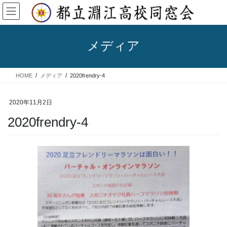
コ
ナ
ン
ビ
テ
ゲ
ン
ー
メディア
ツ
シ
へ
ョ
ス
ン
HOME
メディア
2020frendry-4
キ
に
ッ
移
プ
動
2020年11月2日
2020frendry-4