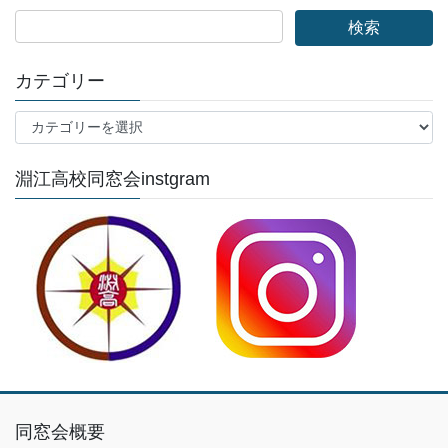
カテゴリー
カ
テ
ゴ
淵江高校同窓会instgram
リ
ー
同窓会概要