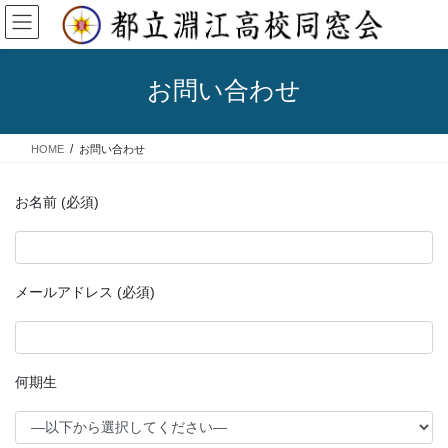
コ
ナ
ン
ビ
テ
ゲ
ン
ー
お問い合わせ
ツ
シ
へ
ョ
ス
ン
HOME
お問い合わせ
キ
に
ッ
移
プ
動
お名前 (必須)
メールアドレス (必須)
何期生