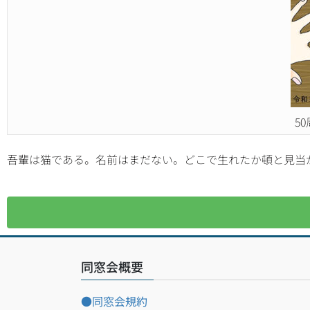
5
吾輩は猫である。名前はまだない。どこで生れたか頓と見当
同窓会概要
●同窓会規約