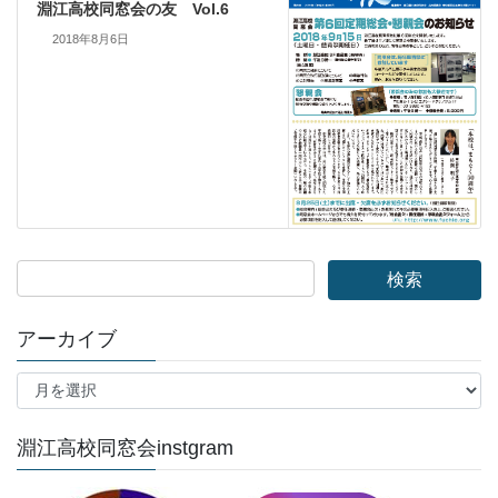
淵江高校同窓会の友 Vol.6
2018年8月6日
アーカイブ
ア
ー
カ
イ
淵江高校同窓会instgram
ブ