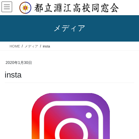
コ
ナ
ン
ビ
テ
ゲ
ン
ー
メディア
ツ
シ
へ
ョ
ス
ン
HOME
メディア
insta
キ
に
ッ
移
プ
動
2020年1月30日
insta