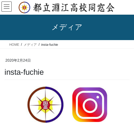
コ
ナ
ン
ビ
テ
ゲ
ン
ー
メディア
ツ
シ
へ
ョ
ス
ン
HOME
メディア
insta-fuchie
キ
に
ッ
移
プ
動
2020年2月24日
insta-fuchie