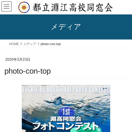
コ
ナ
ン
ビ
テ
ゲ
ン
ー
メディア
ツ
シ
へ
ョ
ス
ン
HOME
メディア
photo-con-top
キ
に
ッ
移
プ
動
2020年3月23日
photo-con-top