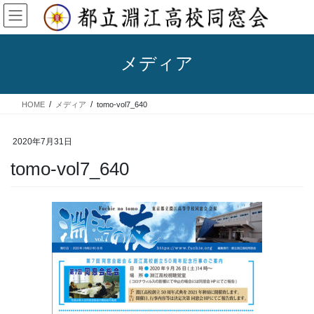
コ
ナ
ン
ビ
テ
ゲ
ン
ー
メディア
ツ
シ
へ
ョ
ス
ン
HOME
メディア
tomo-vol7_640
キ
に
ッ
移
プ
動
2020年7月31日
tomo-vol7_640